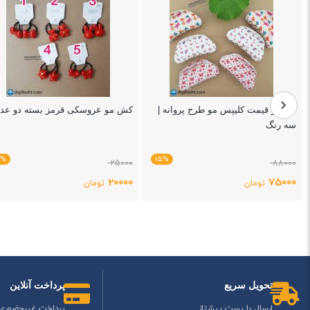
خرید و قیمت کلیپس مو طرح پروانه |
کش مو عروسکی قرمز بسته دو عد
سه رنگ
0%
15%
25000
88000
20000
75000
تومان
تومان
بستن
بستن
تحویل سریع
پرداخت آنلاین
ارسال با پست پیشتاز
پرداخت غیرحضوری