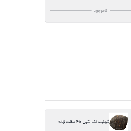
ناموجود
گردنبند تک نگین 45 سانت زنانه