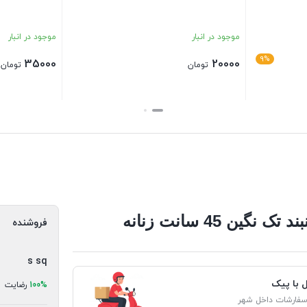
موجود در انبار
موجود در انبار
9%
35000
20000
تومان
تومان
بستن
بستن
 تک نگین 45 سانت زنانه
فروشنده
s sq
ل با پیک
100%
رضایت
سفارشات داخل شهر