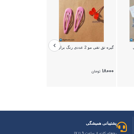
خرید و قیمت کش مو پاپیون
عددی
35000
تومان
بستن
گیره تق تقی مو 2 عددی رنگ براق
18000
تومان
بستن
پشتیبانی همیشگی
روزهای کاری از ساعت 9 تا 17