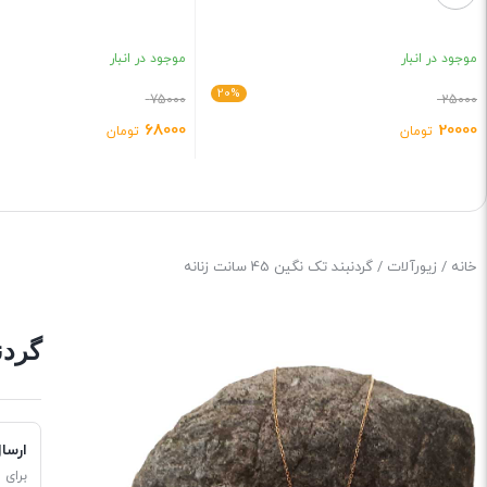
موجود در انبار
موجود در انبار
20%
75000
25000
68000
20000
تومان
تومان
بستن
بستن
خانه
/
زیورآلات
/ گردنبند تک نگین 45 سانت زنانه
گردنبند
ارسا
برای 