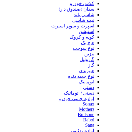
کلاس خودرو
سدان (صندوق دار)
شاسي بلند
نیمه شاسی
اسپرت و سوپر اسپرت
استیشن
کوپه و کروک
هاچ بک
نوع سوخت
بنزين
گازوئیل
گاز
هيبريدي
نوع جعبه دنده
اتوماتيک
دستی
دستی / اتوماتیک
لوازم جانبی خودرو
Sonax
Mothers
Bullsone
Babol
Sana
لوازم تزئینی