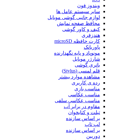
ویندوز فون
سایر سیستم عامل ها
لوازم جانبی گوشی موبایل
محافظ صفحه نمایش
کیف و کاور گوشی
هندزفری
کارت حافظه microSD
پاوربانک
مونوپاد و پایه نگهدارنده
شارژر موبایل
باتری گوشی
قلم لمسی (Stylus)
مشاهده موارد بیشتر
رده ی کاربری
مناسب بازی
مناسب عکاسی
مناسب عکاسی سلفی
مقاوم در برابر آب
تبلت و کتابخوان
بر اساس سازنده
لپ تاپ
بر اساس سازنده
دوربین