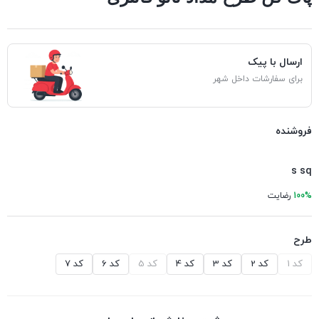
ارسال با پیک
برای سفارشات داخل شهر
فروشنده
s sq
100%
رضایت
طرح
کد 1
کد 2
کد 3
کد 4
کد 5
کد 6
کد 7