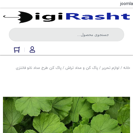
joomla
خانه
/
لوازم تحریر
/
پاک کن و مداد تراش
/ پاک کن طرح مداد نانو فانتزی