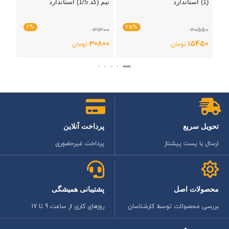
(1) استاندارد
نیم (کد 1/5) استاندارد
2%
25%
31300
20550
30800
15450
تومان
تومان
بستن
بستن
تحویل سریع
پرداخت آنلاین
ارسال با پست پیشتاز
پرداخت غیرحضوری
محصولات اصل
پشتیبانی همیشگی
بررسی محصولات توسط کارشناسان
روزهای کاری از ساعت 9 تا 17