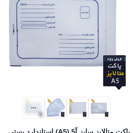
پاکت متالایز سایز آ5 (A5) استاندارد پستی