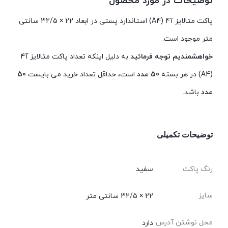
توضیحات در مورد محصول
پاکت متالایز آ4 (A4) استاندارد پستی در ابعاد 22
× 32/5 سانتی
متر موجود است.
خواهشمندیم توجه فرمائید
به دلیل اینکه تعداد پاکت متالایز آ4
(A4) در هر بسته
50 عدد
است، حداقل تعداد خرید می بایست
50
عدد
باشد.
توضیحات تکمیلی
رنگ پاکت
سفید
سایز
22 × 32/5 سانتی متر
محل نوشتن آدرس
دارد