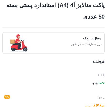
پاکت متالایز آ4 (A4) استاندارد پستی بسته
50 عددی
ارسال با پیک
برای سفارشات داخل شهر
فروشنده
s sq
100%
رضایت
9%
9300
8480