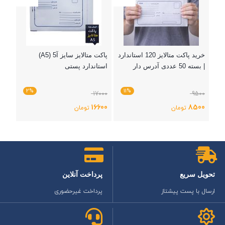
خرید پاکت متالایز 120 استاندارد
پاکت متالایز سایز آ5 (A5)
| بسته 50 عددی آدرس دار
استاندارد پستی
2%
11%
17000
9500
16600
8500
تومان
تومان
بستن
بستن
تحویل سریع
پرداخت آنلاین
ارسال با پست پیشتاز
پرداخت غیرحضوری