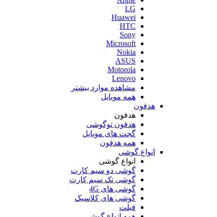
LG
Huawei
HTC
Sony
Microsoft
Nokia
ASUS
Motorola
Lenovo
مشاهده موارد بیشتر
همه موبایل
هدفون
هدفون
هدفون توگوشی
گجت های موبایل
همه هدفون
انواع گوشی
انواع گوشی
گوشی دو سیم کارت
گوشی تک سیم کارت
گوشی های 4G
گوشی های کلاسیک
فبلت
همه انواع گوشی