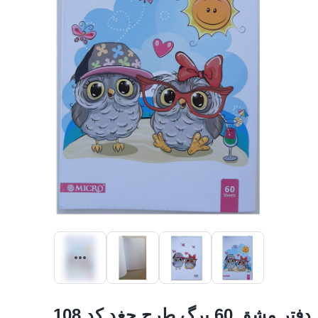
دفتر مشق 60 برگ طرح جغد کد 108