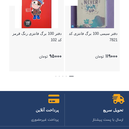
000
بستن
دفتر سیمی 100 برگ فانتزی کد
دفتر 100 برگ فانتزی رنگ قرمز
7821
کد 102
95000
119000
تومان
تومان
بستن
بستن
تحویل سریع
پرداخت آنلاین
ارسال با پست پیشتاز
پرداخت غیرحضوری