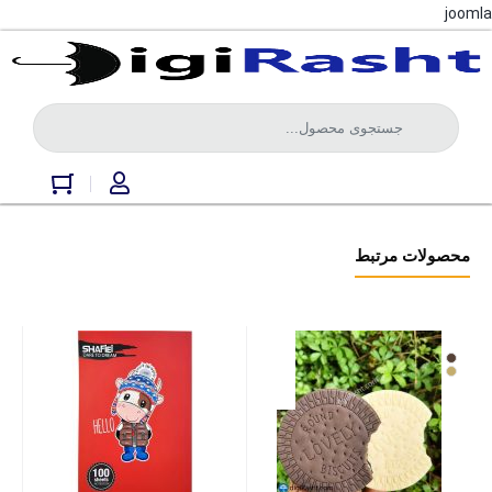
joomla
محصولات مرتبط
دفتر مشق فانتزی شفیعی کد 105
موجود در انبار
95000
تومان