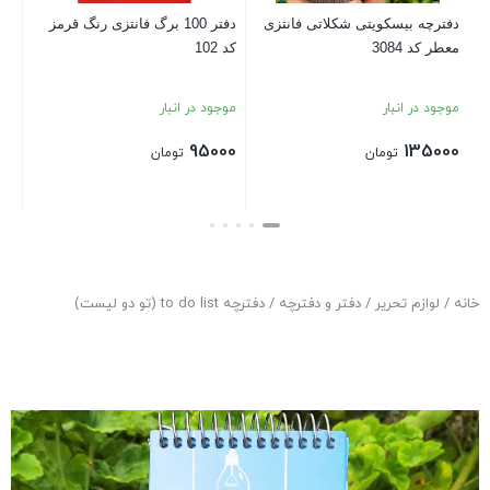
نتزی
دفتر 100 برگ فانتزی رنگ قرمز
کد 102
بستن
موجود در انبار
95000
تومان
بستن
خانه
/
لوازم تحریر
/
دفتر و دفترچه
/ دفترچه to do list (تو دو لیست)