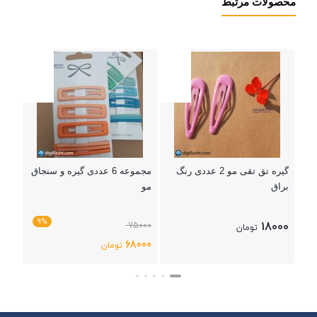
محصولات مرتبط
کش 
عدد
5000
000
بستن
گیره تق تقی مو 2 عددی رنگ
مجموعه 6 عددی گیره و سنجاق
براق
مو
9%
18000
75000
تومان
68000
تومان
بستن
بستن