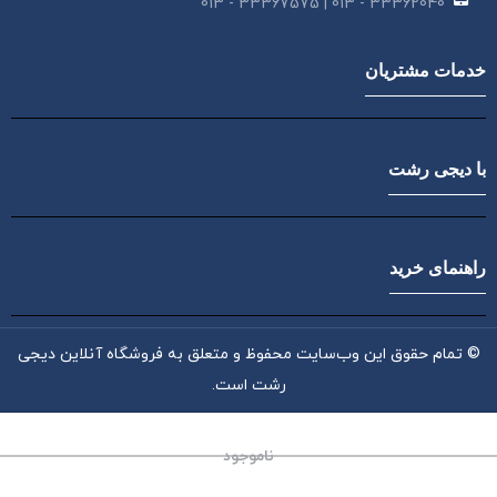
33362040 - 013 | 33367575 - 013
خدمات مشتریان
با دیجی رشت
راهنمای خرید
© تمام حقوق این وب‌سایت محفوظ و متعلق به فروشگاه آنلاین دیجی
رشت است.
ناموجود
صفحه اصلی
علاقه‌مندی‌ها
اعلانات
دسته‌ها
تسویه حساب