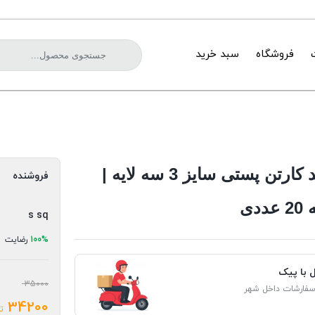
فروشگاه
سبد خرید
خرید کارتن پستی سایز 3 سه لایه |
فروشنده
ددی
s sq
100%
رضایت
ل با پیک
35000
سفارشات داخل شهر
34200
ت