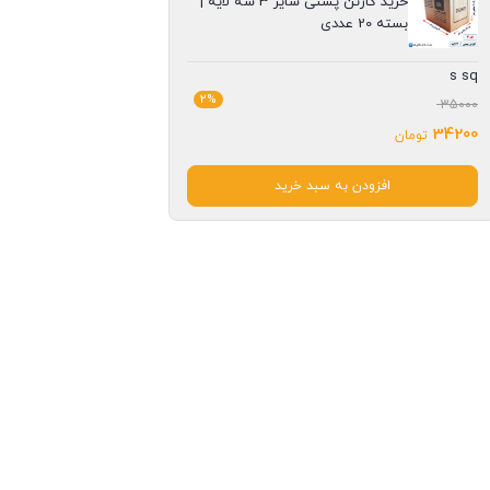
خرید کارتن پستی سایز 3 سه لایه |
بسته 20 عددی
s sq
2%
35000
34200
تومان
افزودن به سبد خرید