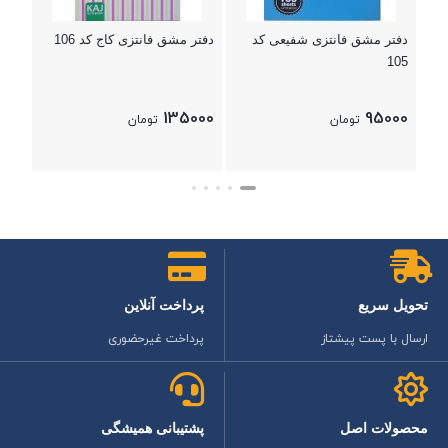
بستن
دفتر مشق فانتزی شفیعی کد
دفتر مشق فانتزی کاج کد 106
105
135000
95000
تومان
تومان
بستن
بستن
تحویل سریع
پرداخت آنلاین
ارسال با پست پیشتاز
پرداخت غیرحضوری
محصولات اصل
پشتیبانی همیشگی