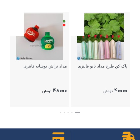
متر 
9000
000
بستن
پاک کن طرح مداد نانو فانتزی
مداد تراش نوشابه فانتزی
48000
40000
تومان
تومان
بستن
بستن