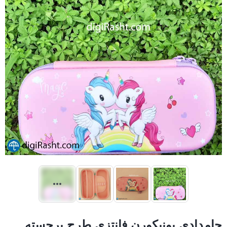
جامدادی یونیکورن فانتزی طرح برجسته