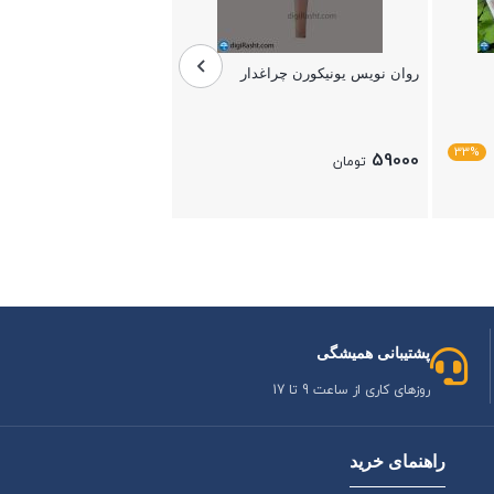
بستن
روان نویس یونیکورن چراغدار
33%
59000
تومان
بستن
پشتیبانی همیشگی
روزهای کاری از ساعت 9 تا 17
راهنمای خرید