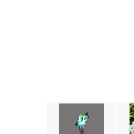
دفتر مشق شفیعی 100 برگ کد 103
95000
تومان