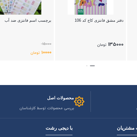
دفتر مشق فانتزی کاج کد 106
برچسب اسم فانتزی ضد آب
135000
15000
تومان
10000
تومان
بستن
بستن
محصولات اصل
بررسی محصولات توسط کارشناسان
مشتریان
با دیجی رشت