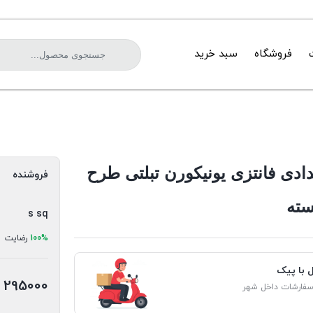
فروشگاه
سبد خرید
ادی فانتزی یونیکورن تبلتی طرح
فروشنده
ته
s sq
100%
رضایت
ل با پیک
295000
سفارشات داخل شهر