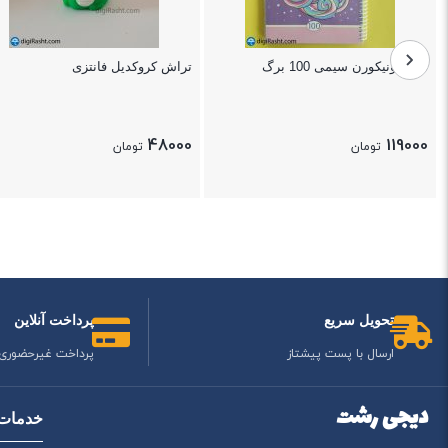
دفتر یونیکورن سیمی 100 برگ
تراش کروکدیل فانتزی
48000
119000
تومان
تومان
بستن
بستن
تحویل سریع
پرداخت آنلاین
ارسال با پست پیشتاز
پرداخت غیرحضوری
دیجی رشت
خدمات 