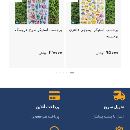
000
بستن
برچسب استیکر ایموجی فانتزی
برچسب استیکر طرح عروسک
برجسته
120000
95000
تومان
تومان
بستن
بستن
تحویل سریع
پرداخت آنلاین
ارسال با پست پیشتاز
پرداخت غیرحضوری