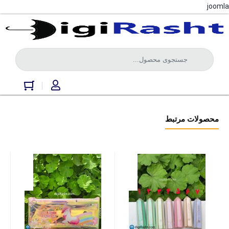
joomla
محصولات مرتبط
مداد س
موجود د
65000