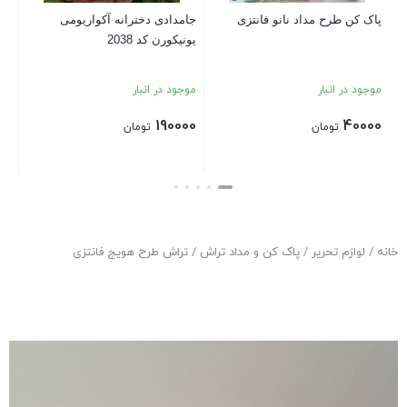
61000
پاک کن طرح مداد نانو فانتزی
جامدادی دخترانه آکواریومی
یونیکورن کد 2038
بستن
موجود در انبار
موجود در انبار
190000
40000
تومان
تومان
بستن
بستن
خانه
/
لوازم تحریر
/
پاک کن و مداد تراش
/ تراش طرح هویج فانتزی