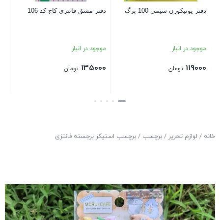
دفتر یونیکورن سیمی 100 برگ
دفتر مشق فانتزی کاج کد 106
بست
موجود در انبار
موجود در انبار
135000
119000
تومان
تومان
بستن
بستن
خانه
/
لوازم تحریر
/
برچسب
/ برچسب استیکر برجسته فانتزی