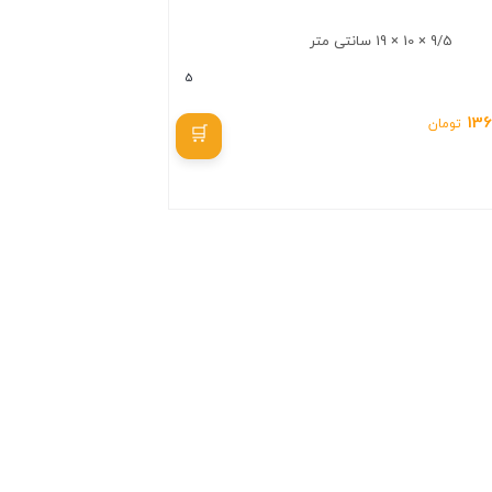
9/5 × 10 × 19 سانتی متر
5
13
تومان
بستن