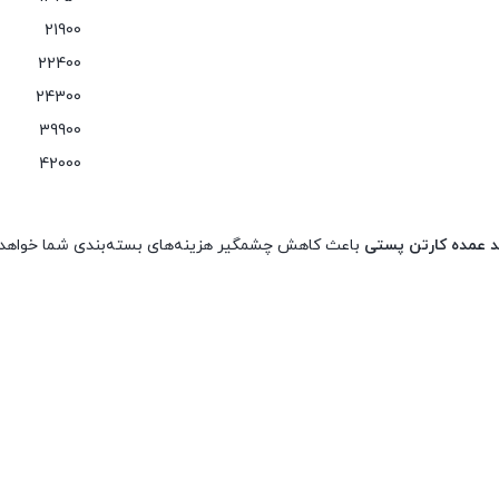
21900
22400
24300
39900
42000
د عمده کارتن پستی
باعث کاهش چشمگیر هزینه‌های بسته‌بندی شما خواهد ش