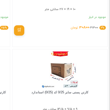
10 × 19 × 27 سانتی متر
موجود در انبار
موجود د
30800
2%
31300
تومان
25%
بستن
فروش ویژه
کارتن پستی سایز 0/25 کد (0/25) استاندارد
کارتن پستی سایز
9 × 9/5 × 14/5 سانتی متر