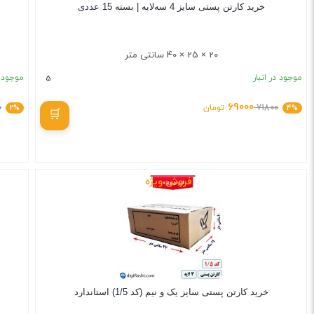
خرید کارتن پستی سایز 4 سه‌لایه | بسته 15 عددی
20 × 25 × 40 سانتی متر
موجود در انبار
موجود د
5
69000
4%
71800
تومان
2%
0
بستن
فروش ویژه
خرید کارتن پستی سایز یک و نیم (کد 1/5) استاندارد