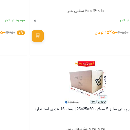
10 × 14 × 20 سانتی متر
ر انبار
موجود در انبار
5
650
15450
20550
تومان
7%
14650
بستن
فروش ویژه
 5 سه‌لایه 50×25×25 | بسته 15 عددی استاندارد
25 × 25 × 50 سانتی متر