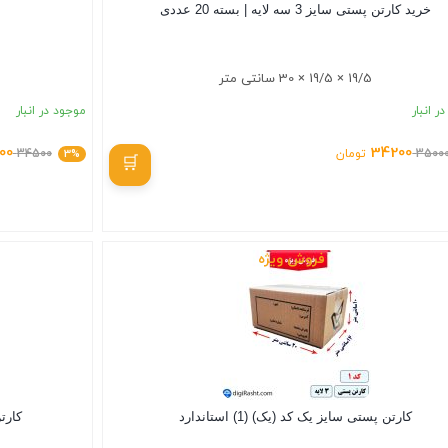
خرید کارتن پستی سایز 3 سه لایه | بسته 20 عددی
19/5 × 19/5 × 30 سانتی متر
ر انبار
موجود در انبار
00
34200
3500
تومان
3%
34500
بستن
فروش ویژه
کارتن پستی سایز یک کد (یک) (1) استاندارد
کارتن 