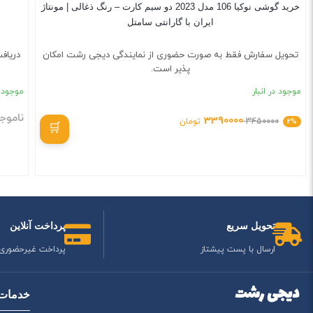
خرید گوشی نوکیا 106 مدل 2023 دو سیم کارت – رنگ ذغالی | مونتاژ
ایران با گارانتی سامتل
تحویل سفارش فقط به صورت حضوری از نمایندگی دیجی رشت امکان
دریاف
پذیر است.
موجود در انبار
موجود د
ناموج
3390000
2%
3450000
تومان
بستن
تحویل سریع
پرداخت آنلاین
ارسال با پست پیشتاز
پرداخت غیرحضوری
دیجی رشت
خدمات 