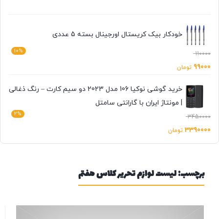
خودکار بیک کریستال اورجینال بسته 5 عددی
10%
110000
99000
تومان
خرید گوشی نوکیا 106 مدل 2023 دو سیم کارت – رنگ ذغالی
| مونتاژ ایران با گارانتی سامتل
2%
3450000
3390000
تومان
برچسب:
لیست لوازم تحریر کلاس هفتم