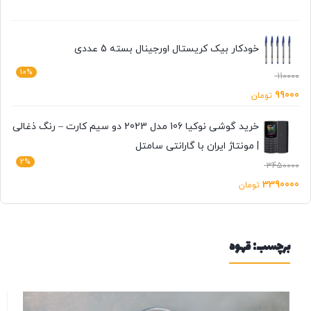
خودکار بیک کریستال اورجینال بسته 5 عددی
10%
110000
99000
تومان
خرید گوشی نوکیا 106 مدل 2023 دو سیم کارت – رنگ ذغالی
| مونتاژ ایران با گارانتی سامتل
2%
3450000
3390000
تومان
برچسب:
قهوه