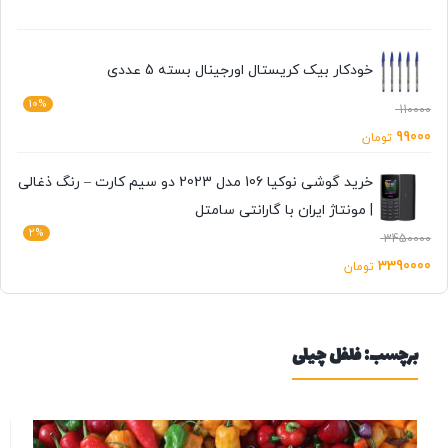
خودکار بیک کریستال اورجینال بسته 5 عددی
10%
110000
99000
تومان
خرید گوشی نوکیا 106 مدل 2023 دو سیم کارت – رنگ ذغالی
| مونتاژ ایران با گارانتی سامتل
2%
3450000
3390000
تومان
برچسب:
فلفل چیلی